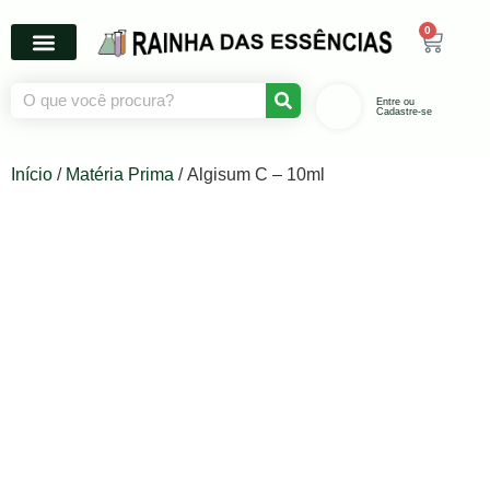
0
Entre ou
Cadastre-se
Início
/
Matéria Prima
/ Algisum C – 10ml