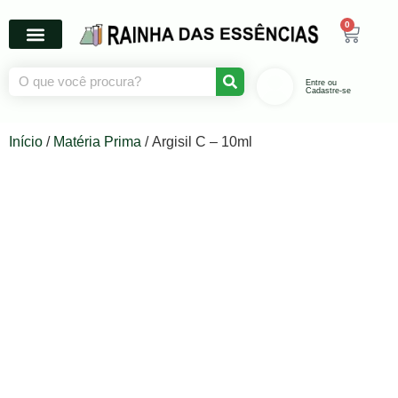
0
Entre ou
Cadastre-se
Início
/
Matéria Prima
/ Argisil C – 10ml