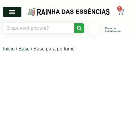
0
Entre ou
Cadastre-se
Início
/
Base
/ Base para perfume