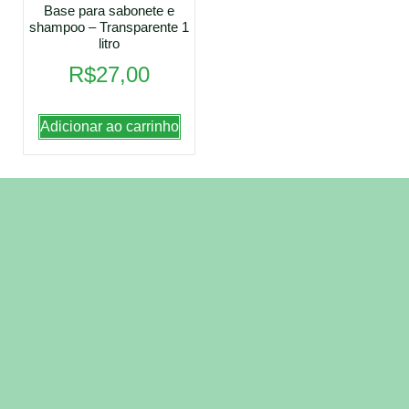
Base para sabonete e
shampoo – Transparente 1
litro
R$
27,00
Adicionar ao carrinho