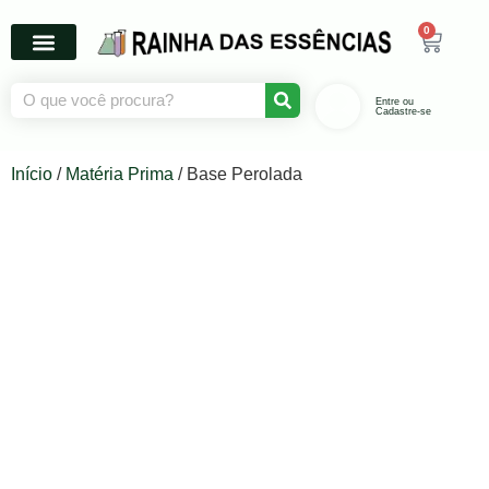
0
Entre ou
Cadastre-se
Início
/
Matéria Prima
/ Base Perolada