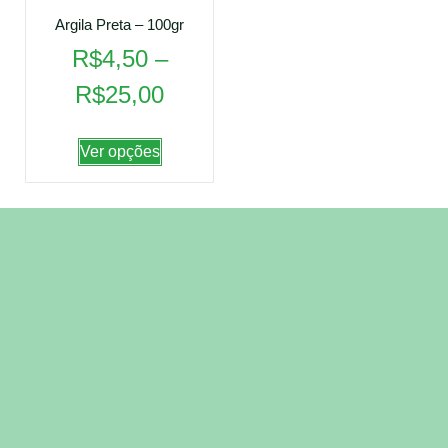
Argila Preta – 100gr
R$
4,50
–
R$
25,00
Ver opções