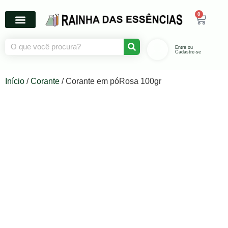
0
Entre ou
Cadastre-se
Início
/
Corante
/ Corante em póRosa 100gr