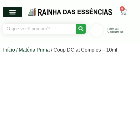
0
Entre ou
Cadastre-se
Início
/
Matéria Prima
/ Coup DClat Comples – 10ml