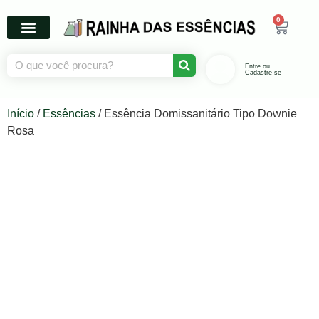
0
Entre ou
Cadastre-se
Início
/
Essências
/ Essência Domissanitário Tipo Downie
Rosa