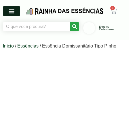
0
Entre ou
Cadastre-se
Início
/
Essências
/ Essência Domissanitário Tipo Pinho