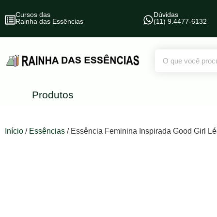
Cursos das
Dúvidas
Rainha das Essências
(11) 9.4477-6132
Produtos
Início
/
Essências
/ Essência Feminina Inspirada Good Girl Lé