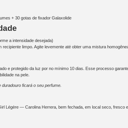
umes + 30 gotas de fixador Galaxolide
idade
orme a intensidade desejada)
recipiente limpo. Agite levemente até obter uma mistura homogênea
jado e protegido da luz por no mínimo
10 dias
. Esse processo garante
ilidade na pele.
duradouro ficará o seu perfume.
l Légère — Carolina Herrera, bem fechada, em local seco, fresco e 