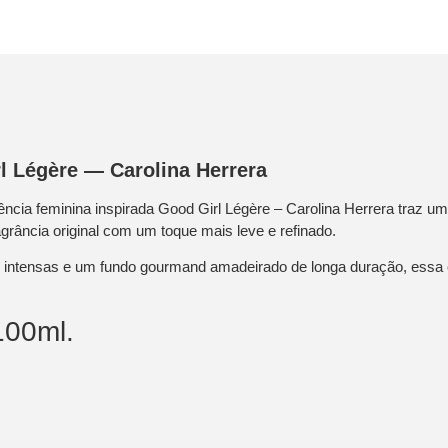
l Légère — Carolina Herrera
ssência feminina inspirada Good Girl Légère – Carolina Herrera traz 
grância original com um toque mais leve e refinado.
as intensas e um fundo gourmand amadeirado de longa duração, essa é
100ml.