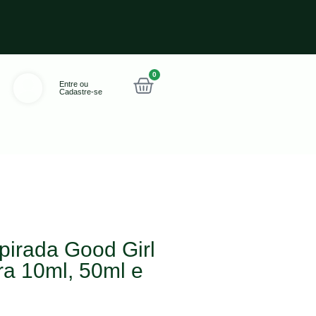
0
Entre ou
Cadastre-se
pirada Good Girl
ra 10ml, 50ml e