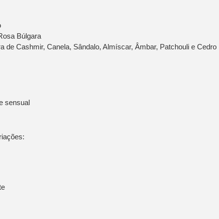
o
 Rosa Búlgara
ra de Cashmir, Canela, Sândalo, Almíscar, Âmbar, Patchouli e Cedro
e sensual
riações:
te