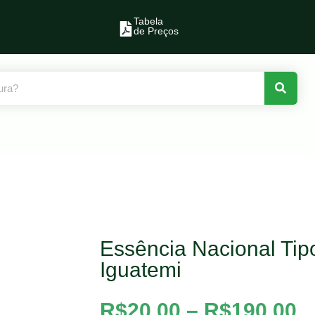
Tabela
de Preços
Essência Nacional Tip
Iguatemi
R$
20,00
–
R$
190,00