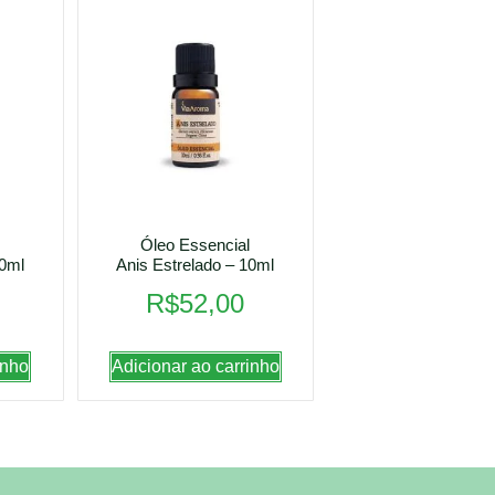
Óleo Essencial
10ml
Anis Estrelado – 10ml
R$
52,00
inho
Adicionar ao carrinho