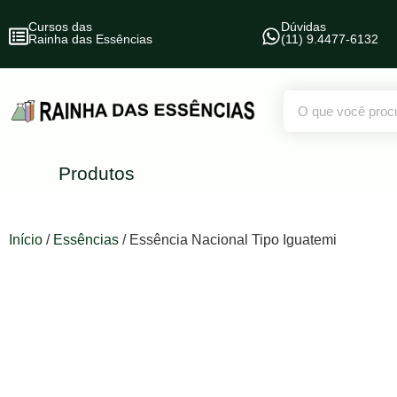
Cursos das
Dúvidas
Rainha das Essências
(11) 9.4477-6132
Produtos
Início
/
Essências
/ Essência Nacional Tipo Iguatemi