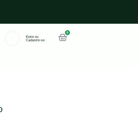
0
Entre ou
Cadastre-se
o