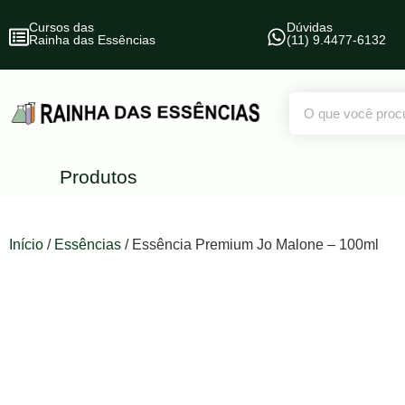
Cursos das
Dúvidas
Rainha das Essências
(11) 9.4477-6132
Produtos
Início
/
Essências
/ Essência Premium Jo Malone – 100ml