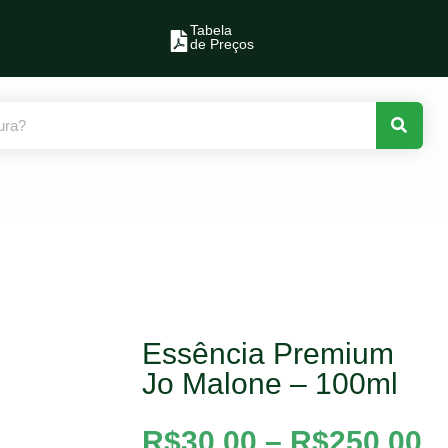
Tabela
de Preços
Essência Premium
Jo Malone – 100ml
R$
30,00
–
R$
250,00