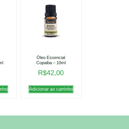
Óleo Essencial
ml
Copaiba – 10ml
R$
42,00
inho
Adicionar ao carrinho