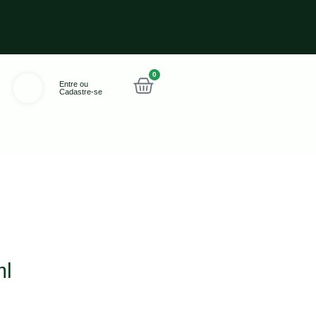
0
Entre ou
Cadastre-se
ml