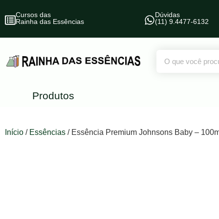
Cursos das
Dúvidas
Rainha das Essências
(11) 9.4477-6132
Produtos
Início
/
Essências
/ Essência Premium Johnsons Baby – 100m