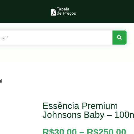
Tabela
de Preços
l
Essência Premium
Johnsons Baby – 100
R$
30,00
–
R$
250,00