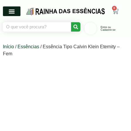
0
Entre ou
Cadastre-se
Início
/
Essências
/ Essência Tipo Calvin Klein Eternity –
Fem