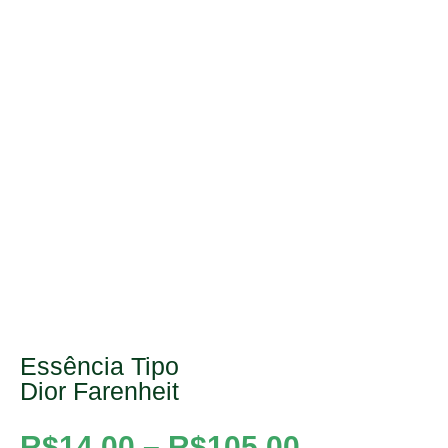
Essência Tipo
Dior Farenheit
R$
14,00
–
R$
105,00