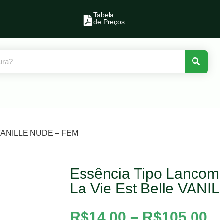
Tabela
de Preços
e VANILLE NUDE – FEM
Essência Tipo Lancom
La Vie Est Belle VAN
R$
14,00
–
R$
105,00