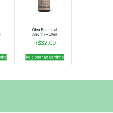
Óleo Essencial
l
Alecrim – 10ml
R$
32,00
inho
Adicionar ao carrinho