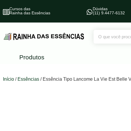
Cursos das
Dúvidas
Rainha das Essências
(11) 9.4477-6132
Produtos
Início
/
Essências
/ Essência Tipo Lancome La Vie Est Bell