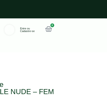
0
Entre ou
Cadastre-se
e
ILLE NUDE – FEM