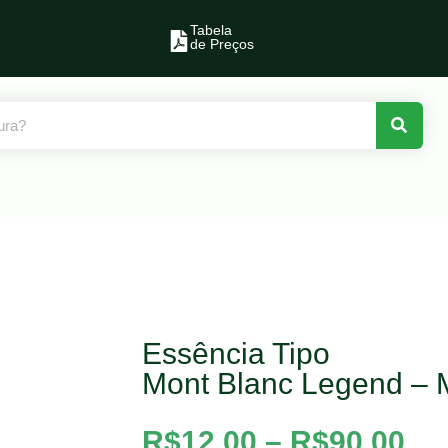
Tabela
de Preços
Essência Tipo
Mont Blanc Legend – 
R$
12,00
–
R$
90,00