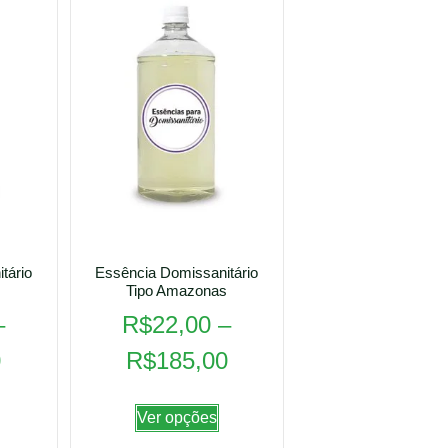
tário
Essência Domissanitário
Tipo Amazonas
–
R$
22,00
–
0
R$
185,00
Ver opções