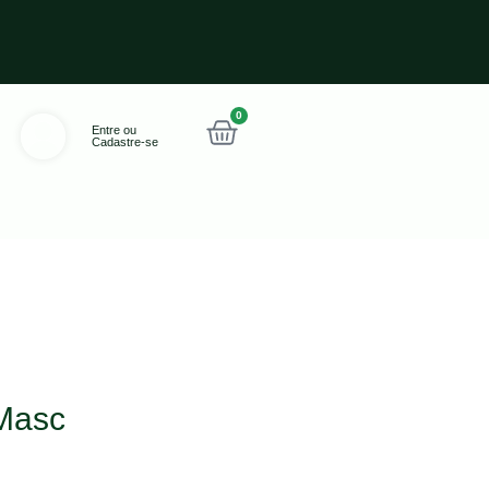
0
Entre ou
Cadastre-se
Masc