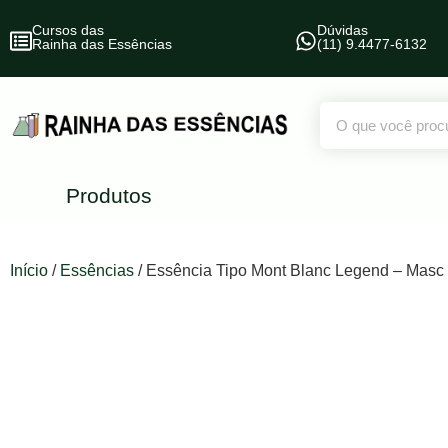
Cursos das
Dúvidas
Rainha das Essências
(11) 9.4477-6132
Produtos
Início
/
Essências
/ Essência Tipo Mont Blanc Legend – Masc