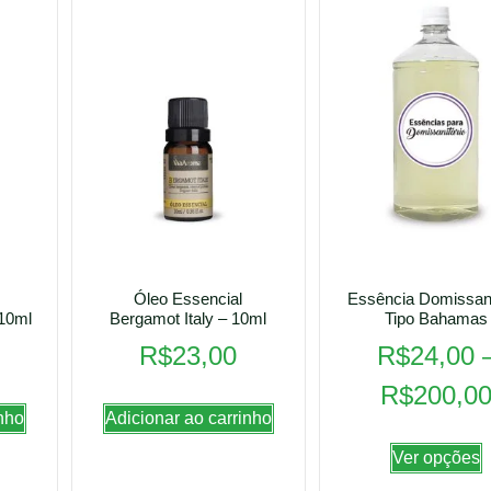
Óleo Essencial
Essência Domissani
 10ml
Bergamot Italy – 10ml
Tipo Bahamas
R$
23,00
R$
24,00
R$
200,0
nho
Adicionar ao carrinho
Ver opções