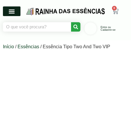
0
Entre ou
Cadastre-se
Início
/
Essências
/ Essência Tipo Two And Two VIP