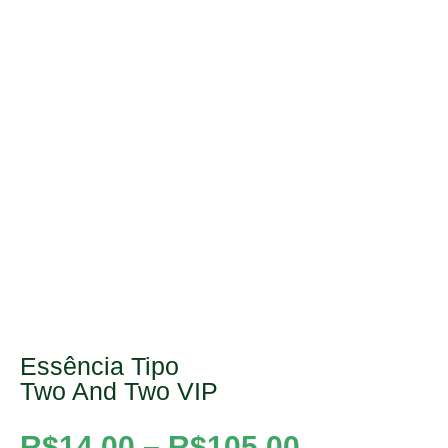
Essência Tipo
Two And Two VIP
R$
14,00
–
R$
105,00