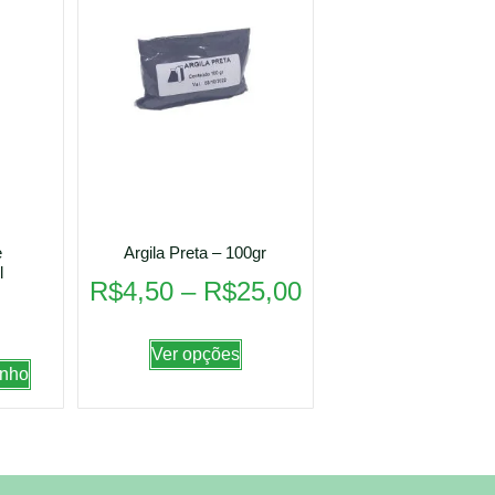
e
Argila Preta – 100gr
l
R$
4,50
–
R$
25,00
Ver opções
inho