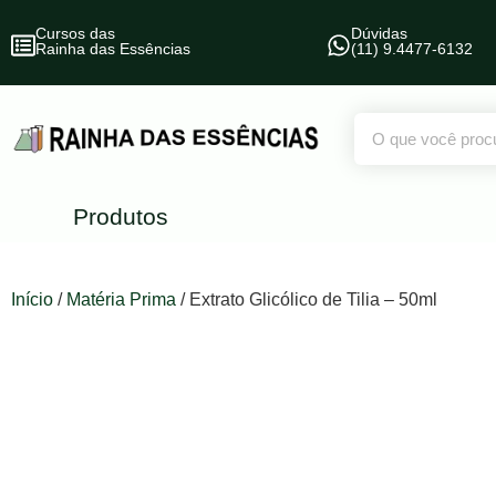
Cursos das
Dúvidas
Rainha das Essências
(11) 9.4477-6132
Produtos
Início
/
Matéria Prima
/ Extrato Glicólico de Tilia – 50ml