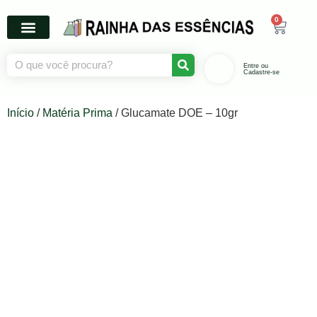
0
Entre ou
Cadastre-se
Início
/
Matéria Prima
/ Glucamate DOE – 10gr