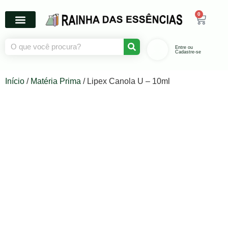
0
Entre ou
Cadastre-se
Início
/
Matéria Prima
/ Lipex Canola U – 10ml