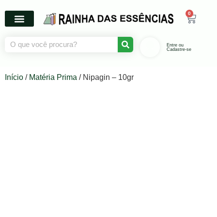
0
Entre ou
Cadastre-se
Início
/
Matéria Prima
/ Nipagin – 10gr