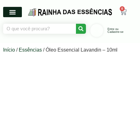
0
Entre ou
Cadastre-se
Início
/
Essências
/ Óleo Essencial Lavandin – 10ml