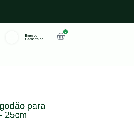
0
Entre ou
Cadastre-se
lgodão para
 – 25cm