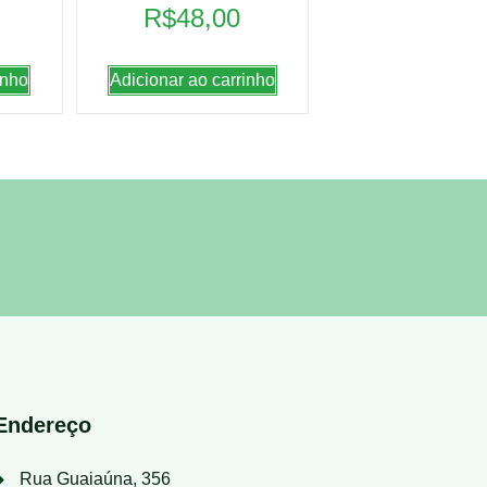
R$
48,00
inho
Adicionar ao carrinho
Endereço
Rua Guaiaúna, 356