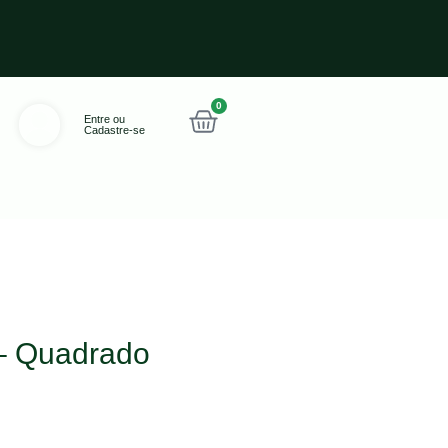
0
Entre ou
Cadastre-se
 – Quadrado