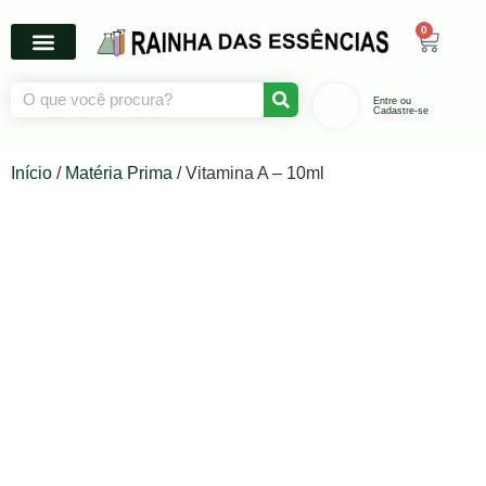
0
Entre ou
Cadastre-se
Início
/
Matéria Prima
/ Vitamina A – 10ml