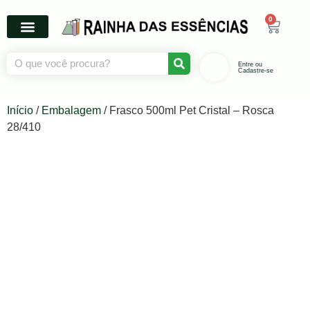
0
Entre ou
Cadastre-se
Início
/
Embalagem
/ Frasco 500ml Pet Cristal – Rosca
28/410